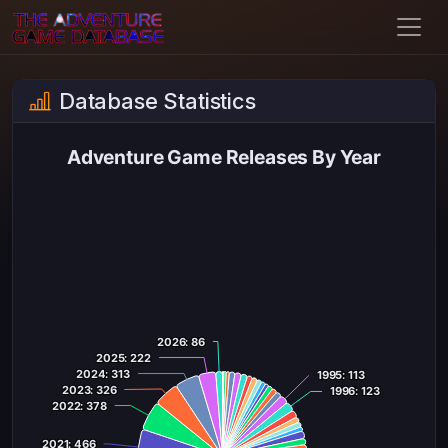
Database Statistics
Adventure Game Releases By Year
Adventure Game Releases By Year
Pie chart with 47 slices.
2026
2026
: 86
: 86
2025
2025
: 222
: 222
2024
2024
: 313
: 313
1995
1995
: 113
: 113
2023
2023
: 326
: 326
1996
1996
: 123
: 123
2022
2022
: 378
: 378
2021
2021
: 466
: 466